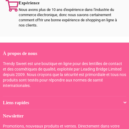
Expérience
Nous avons plus de 10 ans d'expérience dans l'industrie du
commerce électronique, donc nous savons certainement
comment offrir une bonne expérience de shopping en ligne à
nos clients.
À propos de nous
Trendy Sweet est une boutique en ligne pour des lentilles de contact
et des cosmétiques de qualité, exploitée par Leading Bridge Limited
depuis 2009. Nous croyons que la sécurité est primordiale et tous nos
produits sont testés pour répondre aux normes de santé
internationales.
Liens rapides
Newsletter
Promotions, nouveaux produits et ventes. Directement dans votre