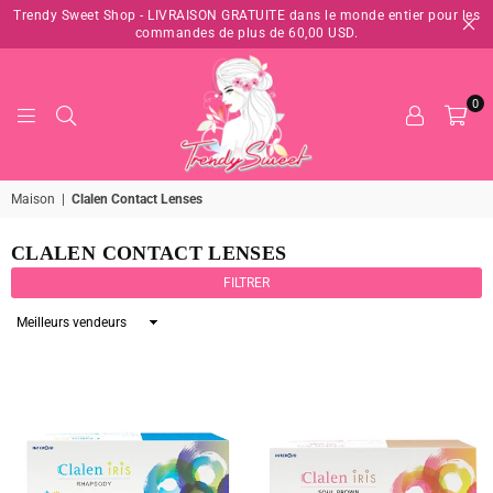
Trendy Sweet Shop - LIVRAISON GRATUITE dans le monde entier pour les
commandes de plus de 60,00 USD.
0
TRENDY
Maison
|
Clalen Contact Lenses
SWEET
SHOP
CLALEN CONTACT LENSES
FILTRER
Appliquer