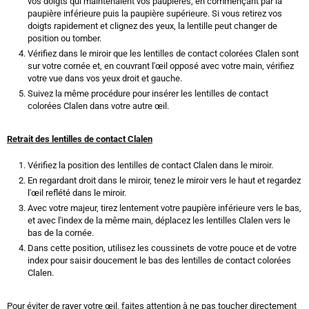
vos doigts qui maintenaient vos paupières, en commençant par la
paupière inférieure puis la paupière supérieure. Si vous retirez vos
doigts rapidement et clignez des yeux, la lentille peut changer de
position ou tomber.
Vérifiez dans le miroir que les lentilles de contact colorées Clalen sont
sur votre cornée et, en couvrant l'œil opposé avec votre main, vérifiez
votre vue dans vos yeux droit et gauche.
Suivez la même procédure pour insérer les lentilles de contact
colorées Clalen dans votre autre œil.
Retrait des lentilles de contact Clalen
Vérifiez la position des lentilles de contact Clalen dans le miroir.
En regardant droit dans le miroir, tenez le miroir vers le haut et regardez
l'œil reflété dans le miroir.
Avec votre majeur, tirez lentement votre paupière inférieure vers le bas,
et avec l'index de la même main, déplacez les lentilles Clalen vers le
bas de la cornée.
Dans cette position, utilisez les coussinets de votre pouce et de votre
index pour saisir doucement le bas des lentilles de contact colorées
Clalen.
Pour éviter de rayer votre œil, faites attention à ne pas toucher directement