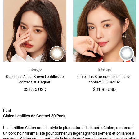
Interojo
Interojo
Clalen Iris Alicia Brown Lentilles de
Clalen Iris Bluemoon Lentilles de
contact 30 Paquet
contact 30 Paquet
Prix
Prix
$31.95 USD
$31.95 USD
régulier
régulier
html
Clalen Lentilles de Contact 30 Pack
Les lentilles Clalen sont le style le plus naturel de la série Clalen, contenant
un bord noir minimaliste pour donner un léger agrandissement et brillance à
vos yeux. Clalen est le secret de la beauté coréenne pour des yeux plus jolis